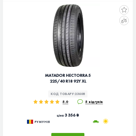
MATADOR HECTORRA 5
225/40 R18 92Y XL
КОД ТОВАРУ:
23608
5.0
5 відгуків
3 356 ₴
ціна
РУМУНІЯ