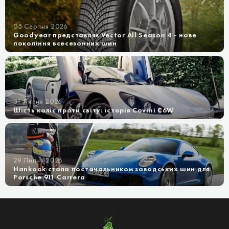
05 Серпня 2026
Goodyear представляє Vector All Season 4 - нове
покоління всесезонних шин
31 Липня 2026
Шість коліс проти світу: історія Covini C6W
29 Липня 2026
Hankook стала постачальником заводських шин для
Porsche 911 Carrera