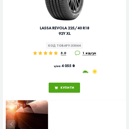
LASSA REVOLA 225/40 R18
92Y XL
КОД ТОВАРУ:
33064
5.0
1 відгук
4 055 ₴
ціна
КУПИТИ