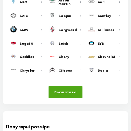
Aston
ARO
Audi
Martin
BAIC
Baojun
Bentley
BMW
Borgward
Brilliance
Bugatti
Buick
BYD
Cadillac
Chery
Chevrolet
Chrysler
Citroen
Dacia
Показати всі
Популярні розміри