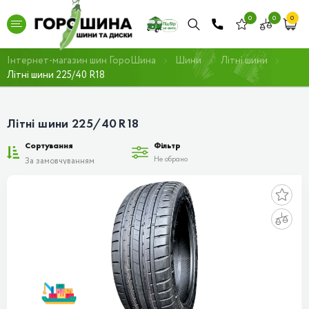
0
0
0
Інтернет-магазин шин ГороШина
Шини
Літні шини
Літні шини 225/40 R18
Літні шини 225/40 R18
Сортування
Фільтр
Не обрано