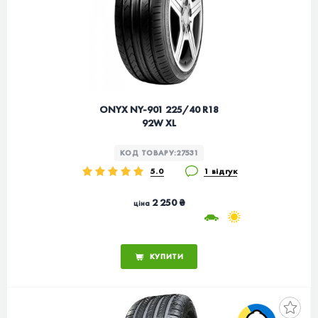
ONYX NY-901 225/40 R18
92W XL
КОД ТОВАРУ:
27531
5.0
1 відгук
2 250 ₴
ціна
КУПИТИ