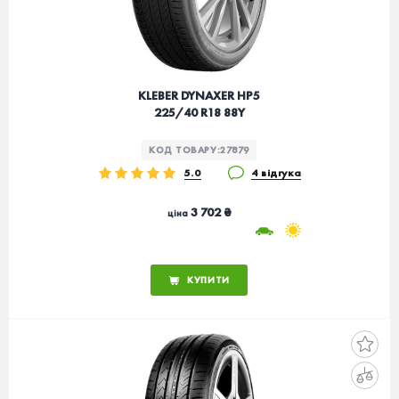
KLEBER DYNAXER HP5
225/40 R18 88Y
КОД ТОВАРУ:
27879
5.0
4 відгука
3 702 ₴
ціна
КУПИТИ