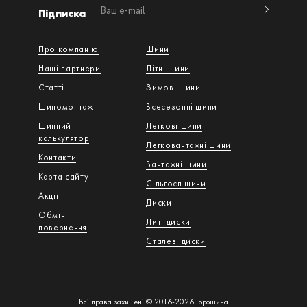
Підписка
Про компанію
Шини
Наші партнери
Літні шини
Статті
Зимові шини
Шиномонтаж
Всесезонні шини
Шинний
Легкові шини
калькулятор
Легковантажнi шини
Контакти
Вантажнi шини
Карта сайту
Сільгосп шини
Акції
Диски
Обмін і
Литі диски
повернення
Сталеві диски
Всі права захищені © 2016-2026 Горошина