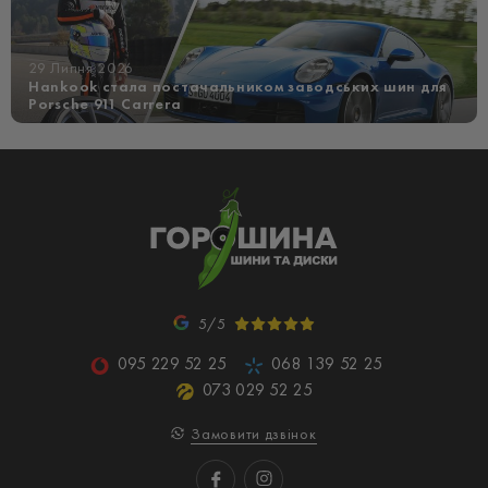
29 Липня 2026
Hankook стала постачальником заводських шин для
Porsche 911 Carrera
5/5
095 229 52 25
068 139 52 25
073 029 52 25
Замовити дзвінок