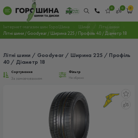
0
0
0
Інтернет-магазин шин ГороШина
Шини
Літні шини
Літні шини / Goodyear / Ширина 225 / Профіль 40 / Діаметр 18
Літні шини / Goodyear / Ширина 225 / Профіль
40 / Діаметр 18
Сортування
Фільтр
Не обрано