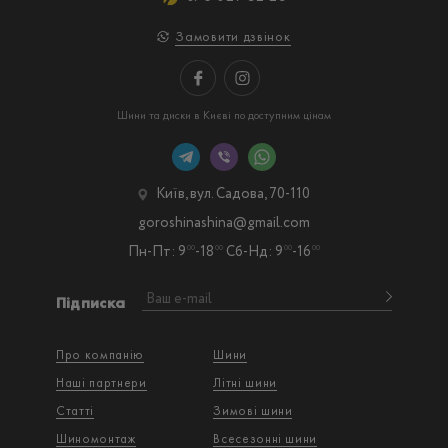
Замовити дзвінок
Шини та диски в Києві по доступним цінам
Київ, вул. Садова, 70-110
goroshinashina@gmail.com
Пн-Пт: 9
-18
Сб-Нд: 9
-16
00
00
00
00
Підписка
Про компанію
Шини
Наші партнери
Літні шини
Статті
Зимові шини
Шиномонтаж
Всесезонні шини