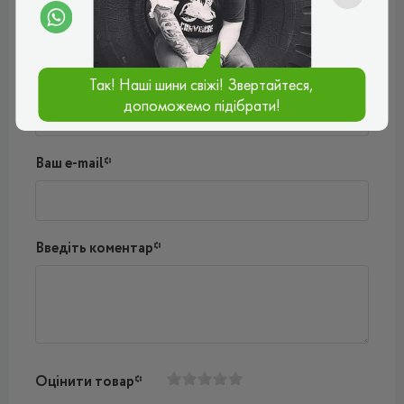
Поки немає коментарів
Написати коментар
Ім'я*
Так! Наші шини свіжі! Звертайтеся,
допоможемо підібрати!
Ваш e-mail*
Введіть коментар*
Оцінити товар*