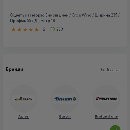
Оцініть категорію Зимові шини / CrossWind / Ширина 235 /
Профіль 55 / Діаметр 18
5
239
Бренди
Всі бренди
Aplus
Barum
Bridgestone