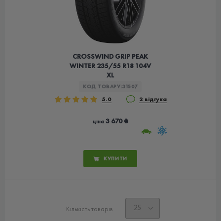
CROSSWIND GRIP PEAK
WINTER 235/55 R18 104V
XL
КОД ТОВАРУ:
31507
5.0
2 відгука
3 670 ₴
ціна
КУПИТИ
Кількість товарів