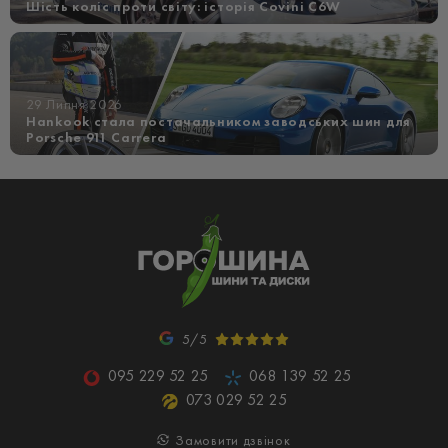
Шість коліс проти світу: історія Covini C6W
29 Липня 2026
Hankook стала постачальником заводських шин для
Porsche 911 Carrera
5/5
095 229 52 25
068 139 52 25
073 029 52 25
Замовити дзвінок