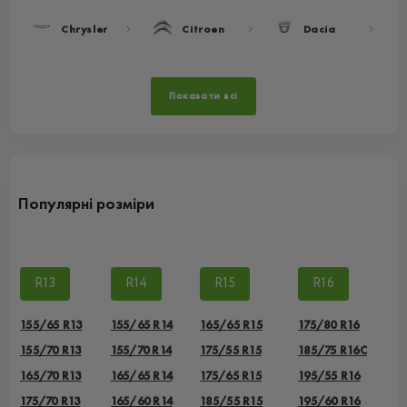
Chrysler
Citroen
Dacia
Показати всі
Популярні розміри
R13
R14
R15
R16
155/65 R13
155/65 R14
165/65 R15
175/80 R16
155/70 R13
155/70 R14
175/55 R15
185/75 R16C
165/70 R13
165/65 R14
175/65 R15
195/55 R16
175/70 R13
165/60 R14
185/55 R15
195/60 R16