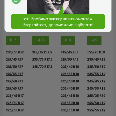
235/60 R16
235/70 R16
Так! Зробимо знижку на шиномонтаж!
255/70 R16
Звертайтеся, допоможемо підібрати!
265/70 R16
R17
R17.5
R18
R19
205/50 R17
215/75 R17.5
215/45 R18
155/70 R19
215/45 R17
235/75 R17.5
215/55 R18
235/45 R19
215/50 R17
245/70 R17.5
225/40 R18
235/50 R19
215/55 R17
225/55 R18
235/55 R19
215/60 R17
225/60 R18
245/45 R19
215/65 R17
235/40 R18
245/55 R19
225/45 R17
235/45 R18
255/35 R19
225/50 R17
235/50 R18
255/50 R19
225/55 R17
235/55 R18
255/55 R19