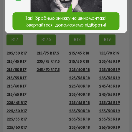
235/60 R16
235/70 R16
255/70 R16
Так! Зробимо знижку на шиномонтаж!
Звертайтеся, допоможемо підібрати!
265/70 R16
R17
R17.5
R18
R19
205/50 R17
215/75 R17.5
215/45 R18
155/70 R19
215/45 R17
235/75 R17.5
215/55 R18
235/45 R19
215/50 R17
245/70 R17.5
225/40 R18
235/50 R19
215/55 R17
225/55 R18
235/55 R19
215/60 R17
225/60 R18
245/45 R19
215/65 R17
235/40 R18
245/55 R19
225/45 R17
235/45 R18
255/35 R19
225/50 R17
235/50 R18
255/50 R19
225/55 R17
235/55 R18
255/55 R19
225/60 R17
235/60 R18
265/50 R19