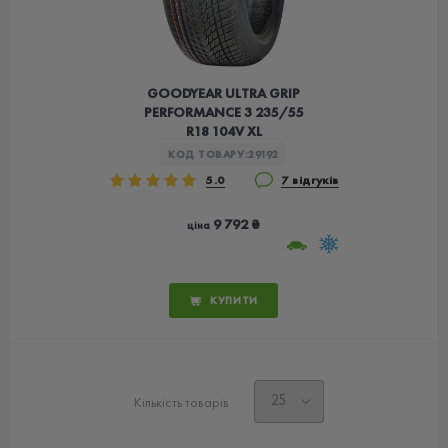
GOODYEAR ULTRA GRIP
PERFORMANCE 3 235/55
R18 104V XL
КОД ТОВАРУ:
29192
5.0
7 відгуків
9 792 ₴
ціна
КУПИТИ
Кількість товарів