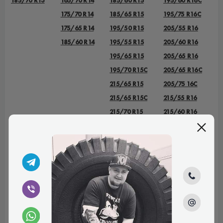
185/70 R13
165/70 R14
185/60 R15
195/60 R16C
175/70 R14
185/65 R15
195/75 R16C
175/65 R14
195/50 R15
205/55 R16
185/60 R14
195/55 R15
205/60 R16
195/65 R15
205/65 R16
195/70 R15C
205/65 R16C
215/65 R15
205/75 16C
215/65 R15C
215/55 R16
215/70 R15
215/60 R16
215/70 R15C
215/65 R16
225/70 R15C
215/65 R16C
235/75 R15
215/70 R16
225/55 R16
225/70 R16
225/75 R16
225/75 R16С