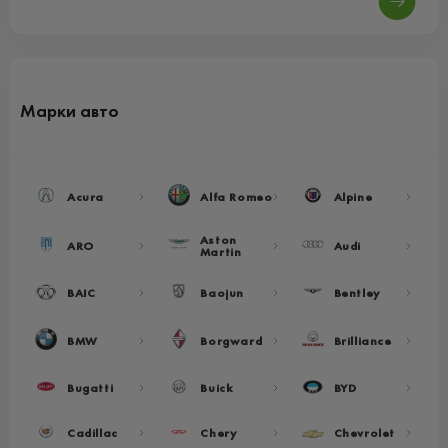
Марки авто
Acura
Alfa Romeo
Alpine
Aston
ARO
Audi
Martin
BAIC
Baojun
Bentley
BMW
Borgward
Brilliance
Bugatti
Buick
BYD
Cadillac
Chery
Chevrolet