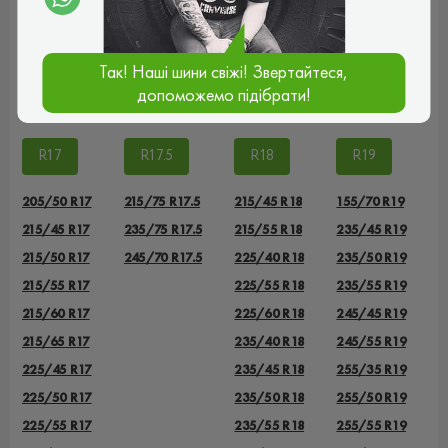
235/60 R16
235/70 R16
Так! Наші шини свіжі! Звертайтеся,
255/70 R16
допоможемо підібрати!
265/70 R16
R17
R17.5
R18
R19
205/50 R17
215/75 R17.5
215/45 R18
155/70 R19
215/45 R17
235/75 R17.5
215/55 R18
235/45 R19
215/50 R17
245/70 R17.5
225/40 R18
235/50 R19
215/55 R17
225/55 R18
235/55 R19
215/60 R17
225/60 R18
245/45 R19
215/65 R17
235/40 R18
245/55 R19
225/45 R17
235/45 R18
255/35 R19
225/50 R17
235/50 R18
255/50 R19
225/55 R17
235/55 R18
255/55 R19