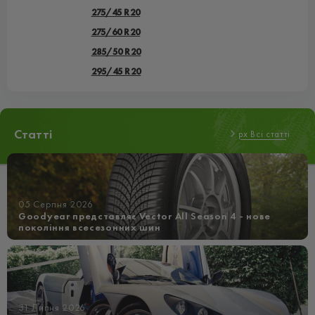
275/45 R20
275/60 R20
285/50 R20
295/45 R20
Статті
px Всі статті
05 Серпня 2026
Goodyear представляє Vector All Season 4 - нове
покоління всесезонних шин
31 Липня 2026