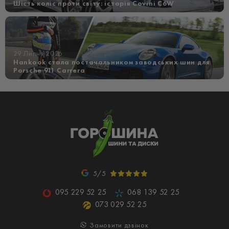
Шість коліс проти світу: історія Covini C6W
29 Липня 2026
Hankook стала постачальником заводських шин для
Porsche 911 Carrera
5/5
095 229 52 25
068 139 52 25
073 029 52 25
Замовити дзвінок