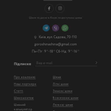
Шини та диски в Києві по доступним цінам
Київ, вул. Садова, 70-110
goroshinashina@gmail.com
Пн-Пт: 9
-18
Сб-Нд: 9
-16
00
00
00
00
Підписка
Про компанію
Шини
Наші партнери
Літні шини
Статті
Зимові шини
Шиномонтаж
Всесезонні шини
Шинний
Легкові шини
калькулятор