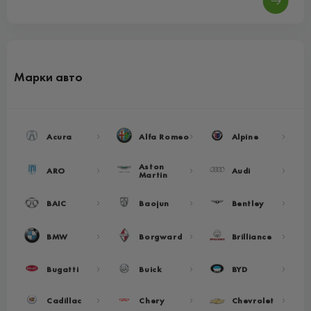
Марки авто
Acura
Alfa Romeo
Alpine
Aston
ARO
Audi
Martin
BAIC
Baojun
Bentley
BMW
Borgward
Brilliance
Bugatti
Buick
BYD
Cadillac
Chery
Chevrolet