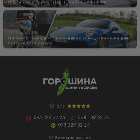
Шість коліс проти світу: історія Covini C6W
29 Липня 2026
Hankook стала постачальником заводських шин для
Porsche 911 Carrera
5/5
095 229 52 25
068 139 52 25
073 029 52 25
Замовити дзвінок