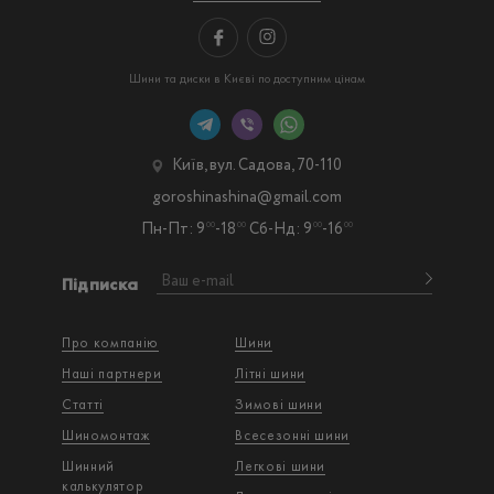
Шини та диски в Києві по доступним цінам
Київ, вул. Садова, 70-110
goroshinashina@gmail.com
Пн-Пт: 9
-18
Сб-Нд: 9
-16
00
00
00
00
Підписка
Про компанію
Шини
Наші партнери
Літні шини
Статті
Зимові шини
Шиномонтаж
Всесезонні шини
Шинний
Легкові шини
калькулятор