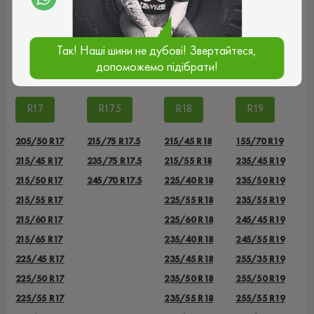
235/60 R16
235/70 R16
Так! Наші шини не дубові! Звертайтеся,
255/70 R16
допоможемо підібрати!
265/70 R16
R17
R17.5
R18
R19
205/50 R17
215/75 R17.5
215/45 R18
155/70 R19
215/45 R17
235/75 R17.5
215/55 R18
235/45 R19
215/50 R17
245/70 R17.5
225/40 R18
235/50 R19
215/55 R17
225/55 R18
235/55 R19
215/60 R17
225/60 R18
245/45 R19
215/65 R17
235/40 R18
245/55 R19
225/45 R17
235/45 R18
255/35 R19
225/50 R17
235/50 R18
255/50 R19
225/55 R17
235/55 R18
255/55 R19