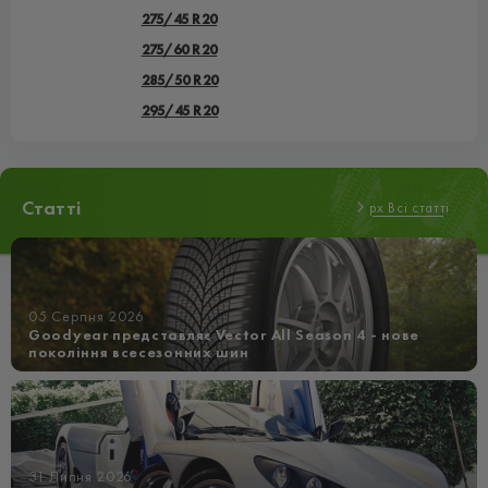
275/45 R20
275/60 R20
285/50 R20
295/45 R20
Статті
px Всі статті
05 Серпня 2026
Goodyear представляє Vector All Season 4 - нове
покоління всесезонних шин
31 Липня 2026