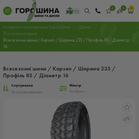
0
0
0
Інтернет-магазин шин ГороШина
Шини
Всесезонні шини
Всесезонні шини / Kapsen / Ширина 235 / Профіль 85 / Діаметр
16
Всесезонні шини / Kapsen / Ширина 235 /
Профіль 85 / Діаметр 16
Сортування
Фільтр
Не обрано