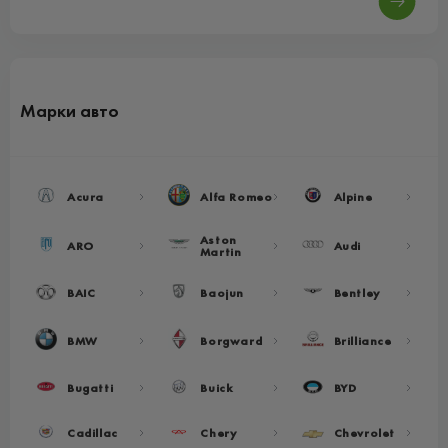
Марки авто
Acura
Alfa Romeo
Alpine
Aston
ARO
Audi
Martin
BAIC
Baojun
Bentley
BMW
Borgward
Brilliance
Bugatti
Buick
BYD
Cadillac
Chery
Chevrolet