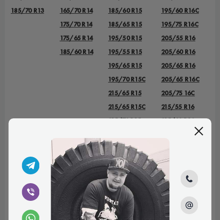
185/70 R13
165/70 R14
185/60 R15
195/60 R16C
175/70 R14
185/65 R15
195/75 R16C
175/65 R14
195/50 R15
205/55 R16
185/60 R14
195/55 R15
205/60 R16
195/65 R15
205/65 R16
195/70 R15C
205/65 R16C
215/65 R15
205/75 16C
215/65 R15C
215/55 R16
215/70 R15
215/60 R16
215/70 R15C
215/65 R16
225/70 R15C
215/65 R16C
235/75 R15
215/70 R16
225/55 R16
225/70 R16
225/75 R16
225/75 R16С