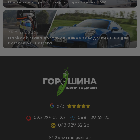
Шість коліс проти світу: історія Covini C6W
29 Липня 2026
Hankook стала постачальником заводських шин для
Porsche 911 Carrera
5/5
095 229 52 25
068 139 52 25
073 029 52 25
Замовити дзвінок