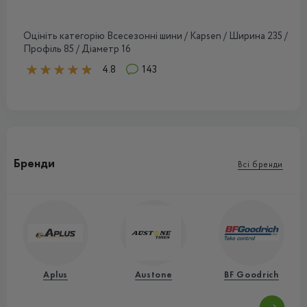
Оцініть категорію Всесезонні шини / Kapsen / Ширина 235 /
Профіль 85 / Діаметр 16
4.8
143
Бренди
Всі бренди
Aplus
Austone
BF Goodrich