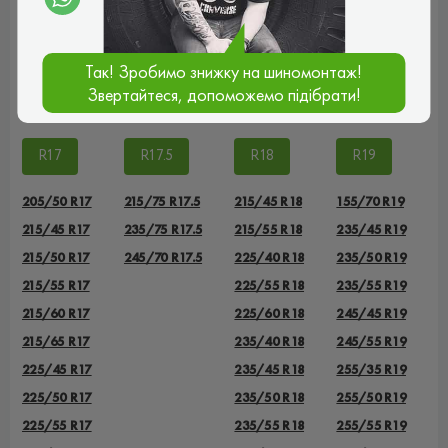
235/60 R16
235/70 R16
Так! Зробимо знижку на шиномонтаж!
255/70 R16
Звертайтеся, допоможемо підібрати!
265/70 R16
R17
R17.5
R18
R19
205/50 R17
215/75 R17.5
215/45 R18
155/70 R19
215/45 R17
235/75 R17.5
215/55 R18
235/45 R19
215/50 R17
245/70 R17.5
225/40 R18
235/50 R19
215/55 R17
225/55 R18
235/55 R19
215/60 R17
225/60 R18
245/45 R19
215/65 R17
235/40 R18
245/55 R19
225/45 R17
235/45 R18
255/35 R19
225/50 R17
235/50 R18
255/50 R19
225/55 R17
235/55 R18
255/55 R19