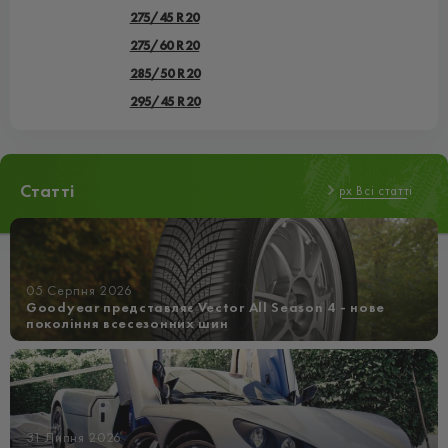
275/45 R20
275/60 R20
285/50 R20
295/45 R20
Статті
px Всі статті
05 Серпня 2026
Goodyear представляє Vector All Season 4 - нове
покоління всесезонних шин
31 Липня 2026