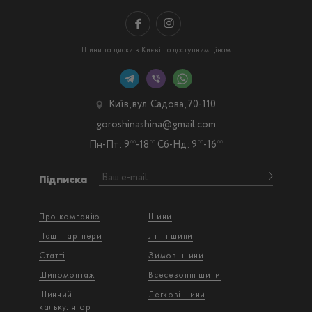
Шини та диски в Києві по доступним цінам
Київ, вул. Садова, 70-110
goroshinashina@gmail.com
Пн-Пт: 9
-18
Сб-Нд: 9
-16
00
00
00
00
Підписка
Про компанію
Шини
Наші партнери
Літні шини
Статті
Зимові шини
Шиномонтаж
Всесезонні шини
Шинний
Легкові шини
калькулятор