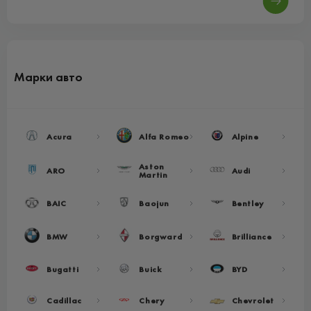
Марки авто
Acura
Alfa Romeo
Alpine
Aston
ARO
Audi
Martin
BAIC
Baojun
Bentley
BMW
Borgward
Brilliance
Bugatti
Buick
BYD
Cadillac
Chery
Chevrolet