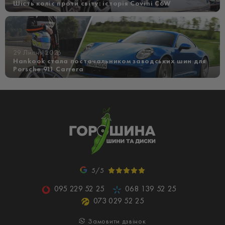
Шість коліс проти світу: історія Covini C6W
29 Липня 2026
Hankook стала постачальником заводських шин для
Porsche 911 Carrera
5/5
095 229 52 25
068 139 52 25
073 029 52 25
Замовити дзвінок