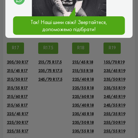
235/60 R16
235/70 R16
Так! Наші шини свіжі! Звертайтеся,
255/70 R16
допоможемо підібрати!
265/70 R16
R17
R17.5
R18
R19
205/50 R17
215/75 R17.5
215/45 R18
155/70 R19
215/45 R17
235/75 R17.5
215/55 R18
235/45 R19
215/50 R17
245/70 R17.5
225/40 R18
235/50 R19
215/55 R17
225/55 R18
235/55 R19
215/60 R17
225/60 R18
245/45 R19
215/65 R17
235/40 R18
245/55 R19
225/45 R17
235/45 R18
255/35 R19
225/50 R17
235/50 R18
255/50 R19
225/55 R17
235/55 R18
255/55 R19