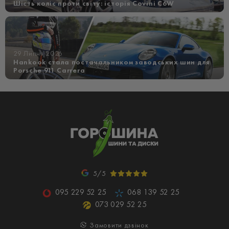
Шість коліс проти світу: історія Covini C6W
29 Липня 2026
Hankook стала постачальником заводських шин для
Porsche 911 Carrera
5/5
095 229 52 25
068 139 52 25
073 029 52 25
Замовити дзвінок