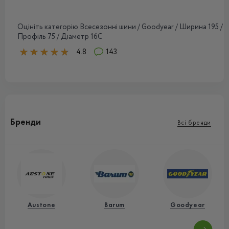
Оцініть категорію Всесезонні шини / Goodyear / Ширина 195 /
Профіль 75 / Діаметр 16C
4.8
143
Бренди
Всі бренди
Austone
Barum
Goodyear