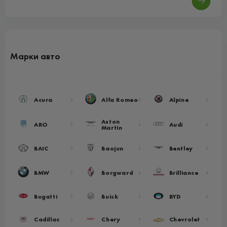
Марки авто
Acura
Alfa Romeo
Alpine
Aston
ARO
Audi
Martin
BAIC
Baojun
Bentley
BMW
Borgward
Brilliance
Bugatti
Buick
BYD
Cadillac
Chery
Chevrolet