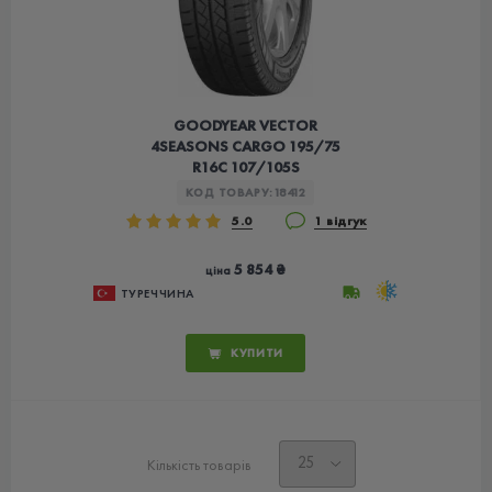
GOODYEAR VECTOR
4SEASONS CARGO 195/75
R16C 107/105S
КОД ТОВАРУ:
18412
5.0
1 відгук
5 854 ₴
ціна
ТУРЕЧЧИНА
КУПИТИ
Кількість товарів