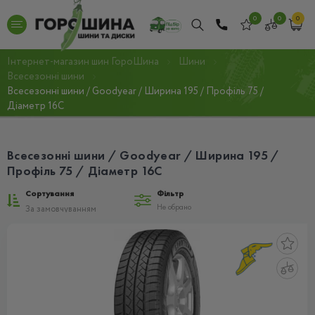
0
0
0
Інтернет-магазин шин ГороШина
Шини
Всесезонні шини
Всесезонні шини / Goodyear / Ширина 195 / Профіль 75 /
Діаметр 16C
Всесезонні шини / Goodyear / Ширина 195 /
Профіль 75 / Діаметр 16C
Сортування
Фільтр
Не обрано