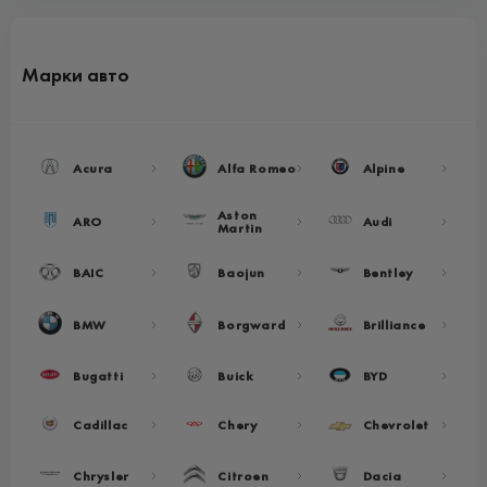
Марки авто
Acura
Alfa Romeo
Alpine
Aston
ARO
Audi
Martin
BAIC
Baojun
Bentley
BMW
Borgward
Brilliance
Bugatti
Buick
BYD
Cadillac
Chery
Chevrolet
Chrysler
Citroen
Dacia