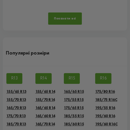
Показати всі
Популярні розміри
R13
R14
R15
R16
155/65 R13
155/65 R14
165/65 R15
175/80 R16
155/70 R13
155/70 R14
175/55 R15
185/75 R16C
165/70 R13
165/65 R14
175/65 R15
195/55 R16
175/70 R13
165/60 R14
185/55 R15
195/60 R16
185/70 R13
165/70 R14
185/60 R15
195/60 R16C