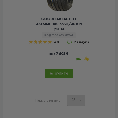
GOODYEAR EAGLE F1
ASYMMETRIC 6 225/40 R19
93T XL
КОД ТОВАРУ:
31267
5.0
7 відгуків
7 508 ₴
ціна
КУПИТИ
Кількість товарів