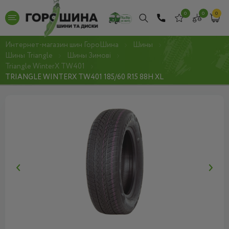
0
0
0
Интернет-магазин шин ГороШина
Шины
Шины Triangle
Шины Зимові
Triangle WinterX TW401
TRIANGLE WINTERX TW401 185/60 R15 88H XL