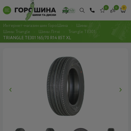
0
0
0
Интернет-магазин шин ГороШина
Шины
Шины Triangle
Шины Літні
Triangle TE301
TRIANGLE TE301 165/70 R14 85T XL