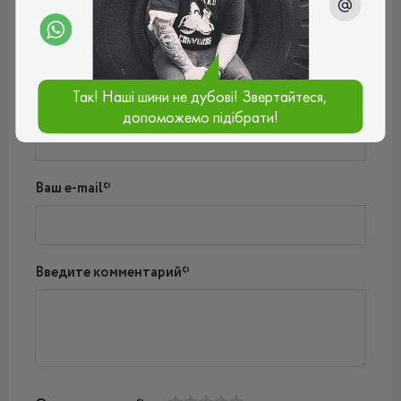
Пока нет комментариев
Написать комментарий
Так! Наші шини не дубові! Звертайтеся,
Имя*
допоможемо підібрати!
Ваш e-mail*
Введите комментарий*