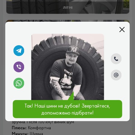
ЛІТНІ
ВСЕСЕЗОННІ
Отзывы (1)
Кирил
Взяв на зиму нову, я був у шоці, як вона вигрібає зі снігу,
Так! Наші шини не дубові! Звертайтеся,
єдине на гору крижану не зміг один раз залізти з місця,
допоможемо підібрати!
довелося з розгону. По калюжах і каші чудово йде. М'яка,
зручна. Після 100 км/г виник шум
Плюсы:
Комфортна
Минусы:
Шумна