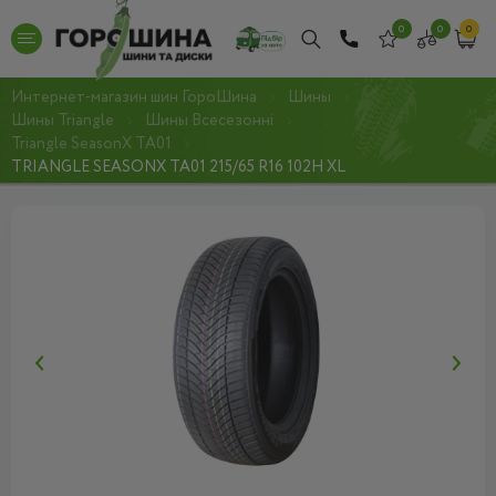
0
0
0
Интернет-магазин шин ГороШина
Шины
Шины Triangle
Шины Всесезонні
Triangle SeasonX TA01
TRIANGLE SEASONX TA01 215/65 R16 102H XL