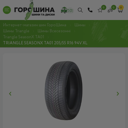
0
0
0
Интернет-магазин шин ГороШина
Шины
Шины Triangle
Шины Всесезонні
Triangle SeasonX TA01
TRIANGLE SEASONX TA01 205/55 R16 94V XL