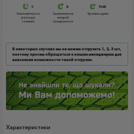
C
B
72dB
Экономичность
Сцепление на
Уровень шума
расхода
мокрой
топлива
поверхности
В некоторых случаях мы не можем отгрузить 1, 2, 3 шт,
поэтому просим обращаться к нашим менеджерам для
выяснения возможности такой отгрузки.
Характеристики