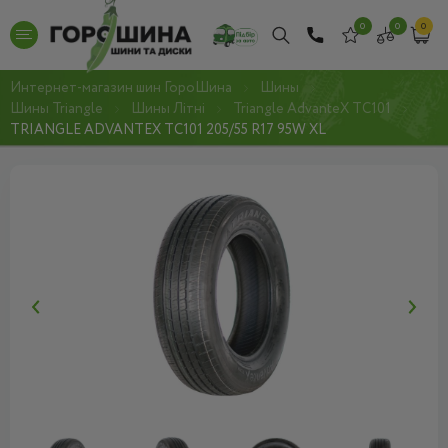
0
0
0
Интернет-магазин шин ГороШина
Шины
Шины Triangle
Шины Літні
Triangle AdvanteX TC101
TRIANGLE ADVANTEX TC101 205/55 R17 95W XL