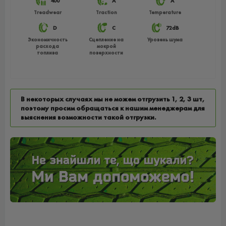
400
A
A
Treadwear
Traction
Temperature
D
C
72dB
Экономичность
Сцепление на
Уровень шума
расхода
мокрой
топлива
поверхности
В некоторых случаях мы не можем отгрузить 1, 2, 3 шт,
поэтому просим обращаться к нашим менеджерам для
выяснения возможности такой отгрузки.