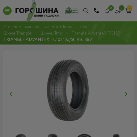
0
0
0
Интернет-магазин шин ГороШина
Шины
Шины Triangle
Шины Літні
Triangle AdvanteX TC101
TRIANGLE ADVANTEX TC101 195/50 R16 88V