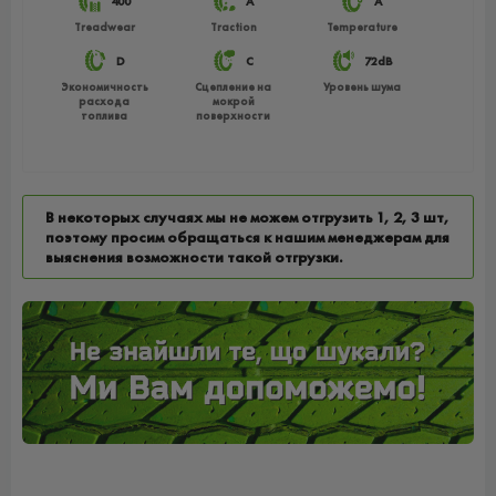
400
A
A
Treadwear
Traction
Temperature
D
C
72dB
Экономичность
Сцепление на
Уровень шума
расхода
мокрой
топлива
поверхности
В некоторых случаях мы не можем отгрузить 1, 2, 3 шт,
поэтому просим обращаться к нашим менеджерам для
выяснения возможности такой отгрузки.