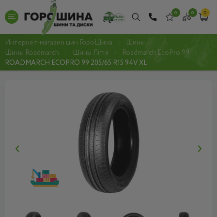
0
0
0
Интернет-магазин шин ГороШина
Шины
Шины Roadmarch
Шины Літні
Roadmarch EcoPro 99
ROADMARCH ECOPRO 99 205/65 R15 94V XL