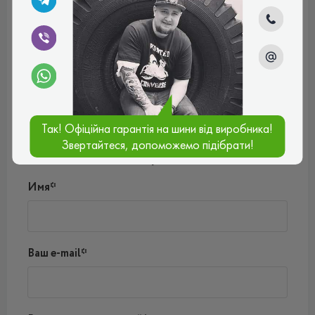
Віктор
Якісна, чіпка, зносостійка і безшумна гума. Вона добре
поводиться на дорозі в будь-яку погоду, не дубіє,
зберігає еластичність. Рівень шуму середній. В цілому
дуже задоволений!
Рейтинг:
(5.0)
30.10.2024, 10:36
Так! Офіційна гарантія на шини від виробника!
Звертайтеся, допоможемо підібрати!
Написать комментарий
Имя*
Ваш e-mail*