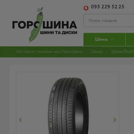
095 229 52 25
Шины
Интернет-магазин шин ГороШина
Шины
Шины Pirell