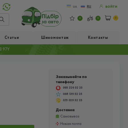
RU
UA
ВОЙТИ
0
0
0
Статьи
Шиномонтаж
Контакты
8 97Y
Заказывайте по
телефону
095 229 52 25
068 139 52 25
073 029 52 25
Доставка
Самовывоз
Новая почта