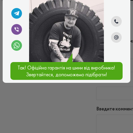
Написать ко
Имя*
Так! Офіційна гарантія на шини від виробника!
Звертайтеся, допоможемо підібрати!
Ваш e-mail*
Введите коммен