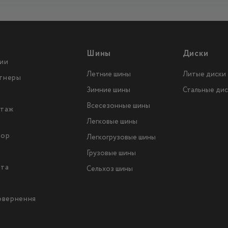
Шины
Диски
ии
Летние шины
Литые диски
тнеры
Зимние шины
Стальные дис
Всесезонные шины
таж
Легковые шины
тор
Легкогрузовые шины
ы
Грузовые шины
йта
Сельхоз шины
повернення