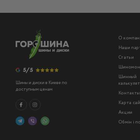
О компан
Наши пар
Статьи
Шиномон
5/5
Шинный
Шины и диски в Киеве по
калькуля
доступным ценам
Контакт
Карта са
Акции
Обмін і 