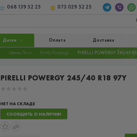
068 139 52 25
073 029 52 25
Диски
Оплата
Доставка
i
Шины Літні
Pirelli Powergy
PIRELLI POWERGY 245/40 R1
PIRELLI POWERGY 245/40 R18 97Y
НЕТ НА СКЛАДЕ
СООБЩИТЬ О НАЛИЧИИ