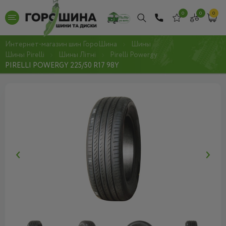
0
0
0
Интернет-магазин шин ГороШина
Шины
Шины Pirelli
Шины Літні
Pirelli Powergy
PIRELLI POWERGY 225/50 R17 98Y