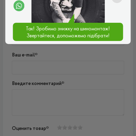
Пока нет комментариев
Написать комментарий
Имя*
Так! Зробимо знижку на шиномонтаж!
Звертайтеся, допоможемо підібрати!
Ваш e-mail*
Введите комментарий*
Оценить товар*