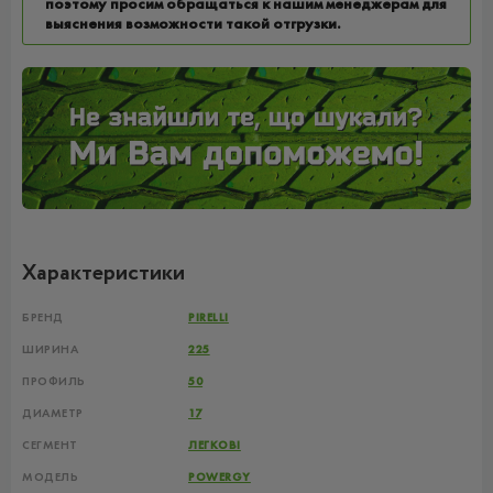
поэтому просим обращаться к нашим менеджерам для
выяснения возможности такой отгрузки.
Характеристики
БРЕНД
PIRELLI
ШИРИНА
225
ПРОФИЛЬ
50
ДИАМЕТР
17
СЕГМЕНТ
ЛЕГКОВІ
МОДЕЛЬ
POWERGY