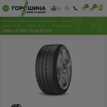
0
0
0
Интернет-магазин шин ГороШина
Шины
Шины Pirelli
Шины Літні
Pirelli P Zero
PIRELLI P ZERO 295/40 R21 111Y