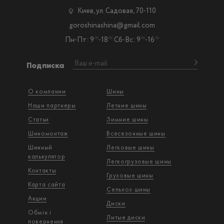
Киев, ул. Садовая, 70-110
goroshinashina@gmail.com
Пн-Пт: 9
-18
Сб-Вс: 9
-16
00
00
00
00
Подписка
О компании
Шины
Наши партнеры
Летние шины
Статьи
Зимние шины
Шиномонтаж
Всесезонные шины
Шинный
Легковые шины
калькулятор
Легкогрузовые шины
Контакты
Грузовые шины
Карта сайта
Сельхоз шины
Акции
Диски
Обмін і
Литые диски
повернення