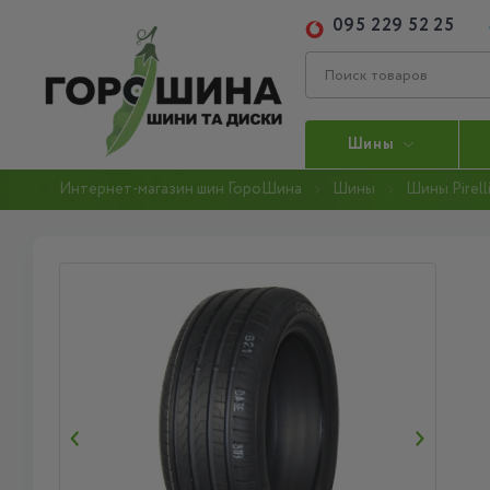
095 229 52 25
Шины
Интернет-магазин шин ГороШина
Шины
Шины Pirell