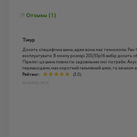
Отзывы (1)
Тімур
Досить специфічна шина, адже вона має технологію Ран Фл
експлуатувати. В моєму розмірі 205/55р16 вибір досить 
Піреллі і ця шина повністю задовільняє мої потреби. Ак
перешкодами, має короткий гальмівний шлях, та загалом 
Рейтинг:
(5.0)
05.06.2025, 09:51