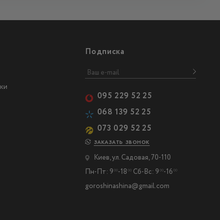
Подписка
ки
095 229 52 25
068 139 52 25
073 029 52 25
ЗАКАЗАТЬ ЗВОНОК
Киев, ул. Садовая, 70-110
Пн-Пт: 9
-18
Сб-Вс: 9
-16
00
00
00
00
goroshinashina@gmail.com