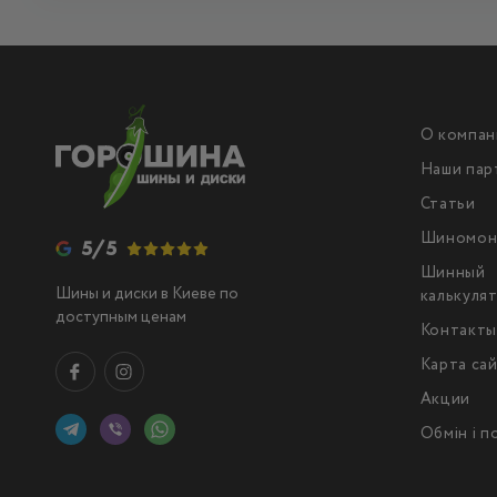
О компан
Наши пар
Статьи
Шиномон
5/5
Шинный
Шины и диски в Киеве по
калькуля
доступным ценам
Контакт
Карта са
Акции
Обмін і 