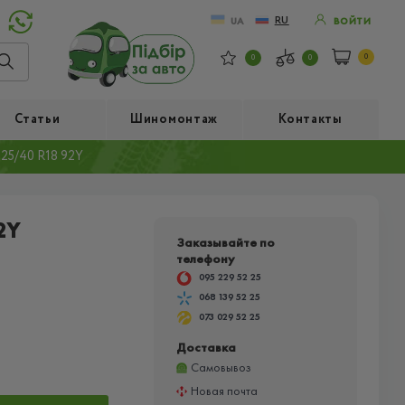
RU
UA
ВОЙТИ
0
0
0
Статьи
Шиномонтаж
Контакты
25/40 R18 92Y
2Y
Заказывайте по
телефону
095 229 52 25
068 139 52 25
073 029 52 25
Доставка
Самовывоз
Новая почта