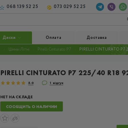
068 139 52 25
073 029 52 25
Диски
Оплата
Доставка
i
Шины Літні
Pirelli Cinturato P7
PIRELLI CINTURATO P7 2
PIRELLI CINTURATO P7 225/40 R18 9
5.0
1 відгук
НЕТ НА СКЛАДЕ
СООБЩИТЬ О НАЛИЧИИ