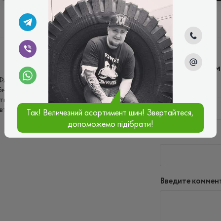
Написать ко
ет, при втраті тиску в шині її ще можна
Имя*
обмежений. Але добре що в цьому списку є
устично комфортна, чудово справляється з
авто добре керується.
Так! Величезний асортимент шин! Звертайтеся,
допоможемо підібрати!
Ваш e-mail*
Введите коммен