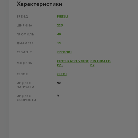
Характеристики
БРЕНД
PIRELLI
ШИРИНА
225
ПРОФИЛЬ
40
ДИАМЕТР
18
СЕГМЕНТ
ЛЕГКОВІ
CINTURATO VERDE
CINTURATO
МОДЕЛЬ
P7
,
P7
СЕЗОН
ЛІТНІ
ИНДЕКС
92
НАГРУЗКИ
ИНДЕКС
Y
СКОРОСТИ