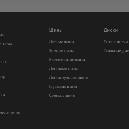
Шины
Диски
ии
Летние шины
Литые диски
тнеры
Зимние шины
Стальные дис
Всесезонные шины
таж
Легковые шины
тор
Легкогрузовые шины
ы
Грузовые шины
йта
Сельхоз шины
повернення