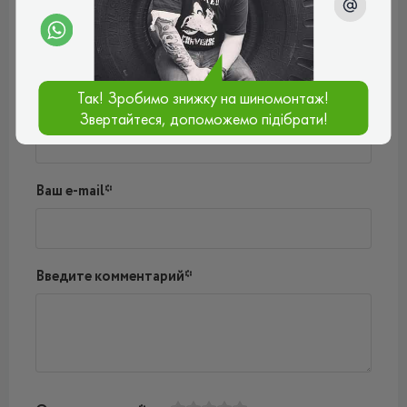
Пока нет комментариев
Написать комментарий
Так! Зробимо знижку на шиномонтаж!
Имя*
Звертайтеся, допоможемо підібрати!
Ваш e-mail*
Введите комментарий*