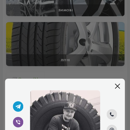
ЗИМОВІ
ЛІТНІ
Отзывы (1)
Илья
Шины нормальные, удачно сбалансированные,
повороты плавно проходят, хорошо держат дорогу. В
общем доволен выбором.
Рейтинг:
(5.0)
10.05.2024, 14:14