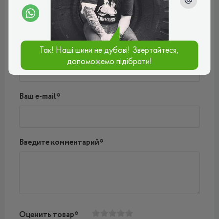
Написать комментарий
Так! Наші шини не дубові! Звертайтеся,
Имя*
допоможемо підібрати!
Ваш e-mail*
Введите комментарий*
Оценить товар*