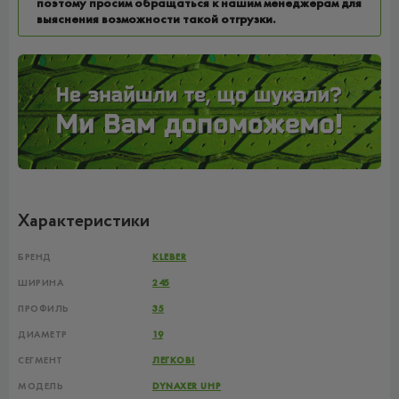
поэтому просим обращаться к нашим менеджерам для
выяснения возможности такой отгрузки.
Характеристики
БРЕНД
KLEBER
ШИРИНА
245
ПРОФИЛЬ
35
ДИАМЕТР
19
СЕГМЕНТ
ЛЕГКОВІ
МОДЕЛЬ
DYNAXER UHP