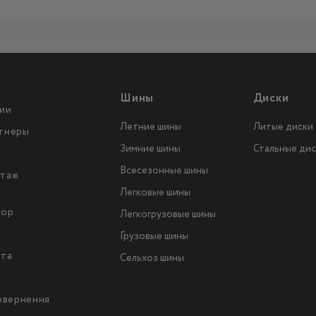
Шины
Диски
ии
Летние шины
Литые диски
тнеры
Зимние шины
Стальные дис
Всесезонные шины
таж
Легковые шины
тор
Легкогрузовые шины
ы
Грузовые шины
йта
Сельхоз шины
повернення