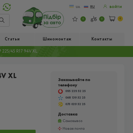
RU
UA
ВОЙТИ
0
0
0
Статьи
Шиномонтаж
Контакты
225/45 R17 94V XL
V XL
Заказывайте по
телефону
095 229 52 25
068 139 52 25
073 029 52 25
Доставка
Самовывоз
Новая почта