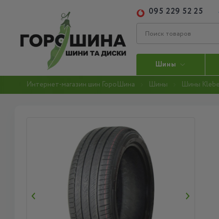
095 229 52 25
Шины
Интернет-магазин шин ГороШина
Шины
Шины Klebe