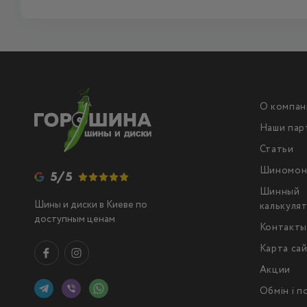
О компан
Наши пар
Статьи
Шиномон
5/5
Шинный
Шины и диски в Киеве по
калькуля
доступным ценам
Контакт
Карта са
Акции
Обмін і 