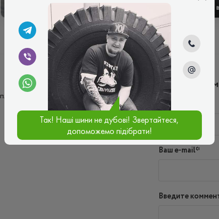
ЗИМОВІ
ЛІТНІ
Написать ко
плавно проходят, хорошо держат дорогу. В
Имя*
Так! Наші шини не дубові! Звертайтеся,
допоможемо підібрати!
Ваш e-mail*
Введите коммен