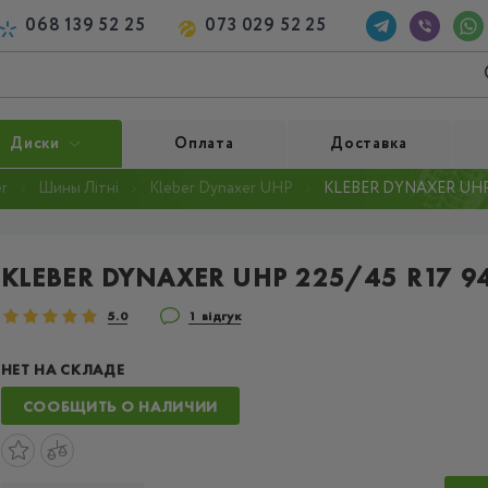
068 139 52 25
073 029 52 25
Диски
Оплата
Доставка
r
Шины Літні
Kleber Dynaxer UHP
KLEBER DYNAXER UHP 
KLEBER DYNAXER UHP 225/45 R17 94
5.0
1 відгук
НЕТ НА СКЛАДЕ
СООБЩИТЬ О НАЛИЧИИ