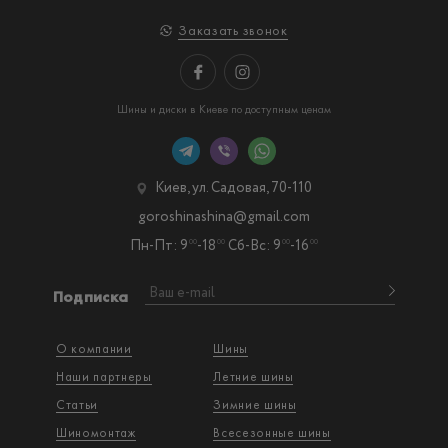
Заказать звонок
Шины и диски в Киеве по доступным ценам
Киев, ул. Садовая, 70-110
goroshinashina@gmail.com
Пн-Пт: 9
-18
Сб-Вс: 9
-16
00
00
00
00
Подписка
О компании
Шины
Наши партнеры
Летние шины
Статьи
Зимние шины
Шиномонтаж
Всесезонные шины