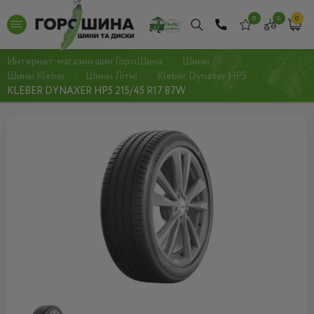
0
0
0
Интернет-магазин шин ГороШина
Шины
Шины Kleber
Шины Літні
Kleber Dynaxer HP5
KLEBER DYNAXER HP5 215/45 R17 87W