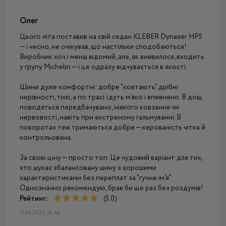
Олег
Цього літа поставив на свій седан KLEBER Dynaxer HP5
— і чесно, не очікував, що настільки сподобаються!
Виробник хоч і менш відомий, але, як виявилося, входить
у групу Michelin — і це одразу відчувається в якості.
Шини дуже комфортні: добре "ковтають" дрібні
нерівності, тихі, а по трасі їдуть м’яко і впевнено. В дощ
поводяться передбачувано, ніякого ковзання чи
нервовості, навіть при екстреному гальмуванні. В
поворотах теж тримаються добре — керованість чітка й
контрольована.
За свою ціну — просто топ. Це чудовий варіант для тих,
хто шукає збалансовану шину з хорошими
характеристиками без переплат за "гучне ім’я".
Однозначно рекомендую, брав би ще раз без роздумів!
Рейтинг:
(5.0)
11.04.2025, 16:46