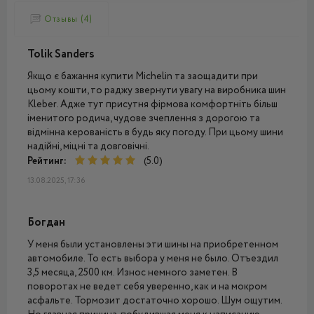
Отзывы (4)
Tolik Sanders
Якщо є бажання купити Michelin та заощадити при
цьому кошти, то раджу звернути увагу на виробника шин
Kleber. Адже тут присутня фірмова комфортніть більш
іменитого родича, чудове зчеплення з дорогою та
відмінна керованість в будь яку погоду. При цьому шини
надійні, міцні та довговічні.
Рейтинг:
(5.0)
13.08.2025, 17:36
Богдан
У меня были установлены эти шины на приобретенном
автомобиле. То есть выбора у меня не было. Отъездил
3,5 месяца, 2500 км. Износ немного заметен. В
поворотах не ведет себя уверенно, как и на мокром
асфальте. Тормозит достаточно хорошо. Шум ощутим.