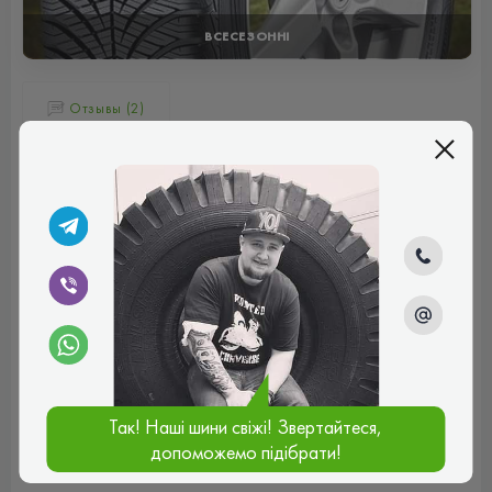
ВСЕСЕЗОННІ
Отзывы (2)
Артемій
Ще ранньою весною придбав комплект літнього
Дженерала на Форд Кугу. На сьогодні на них проїхав
трохи більше 10000 км. За цей час жодних складнощів з
шинами не виникало. Вони міцні та довговічні, жодної
гулі, проколу чи порізу за цей час не надбав. Зношення
протектору за цей період ледь помітне. Дорогу
тримають добре, будь то в зливу, чи то в спеку. А ще
вони акустично тихі та комфортні.
Рейтинг:
(5.0)
04.09.2025, 14:42
Так! Наші шини свіжі! Звертайтеся,
допоможемо підібрати!
Андрій