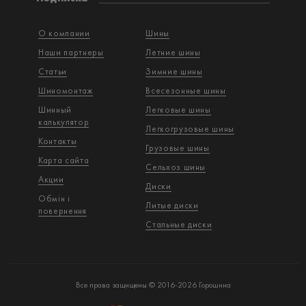
О компании
Шины
Наши партнеры
Летние шины
Статьи
Зимние шины
Шиномонтаж
Всесезонные шины
Шинный
Легковые шины
калькулятор
Легкогрузовые шины
Контакты
Грузовые шины
Карта сайта
Сельхоз шины
Акции
Диски
Обмін і
Литые диски
повернення
Стальные диски
Все права защищены © 2016-2026 Горошина