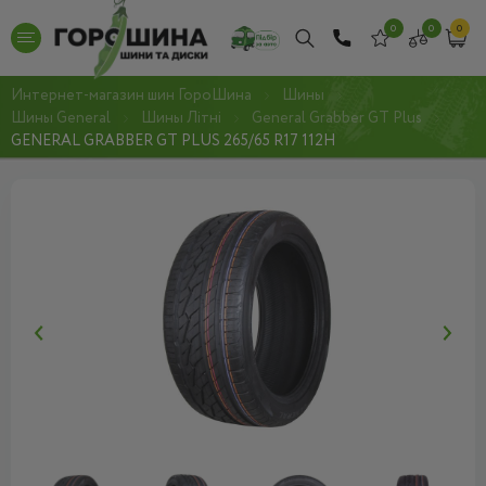
0
0
0
Интернет-магазин шин ГороШина
Шины
Шины General
Шины Літні
General Grabber GT Plus
GENERAL GRABBER GT PLUS 265/65 R17 112H