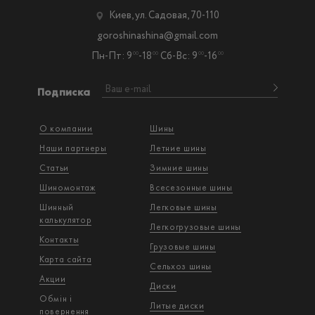
Киев, ул. Садовая, 70-110
goroshinashina@gmail.com
Пн-Пт: 9
-18
Сб-Вс: 9
-16
00
00
00
00
Подписка
О компании
Шины
Наши партнеры
Летние шины
Статьи
Зимние шины
Шиномонтаж
Всесезонные шины
Шинный
Легковые шины
калькулятор
Легкогрузовые шины
Контакты
Грузовые шины
Карта сайта
Сельхоз шины
Акции
Диски
Обмін і
Литые диски
повернення