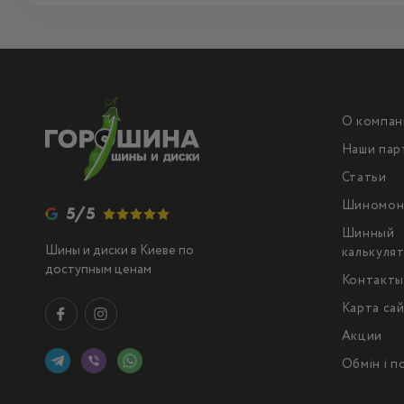
О компан
Наши пар
Статьи
Шиномон
5/5
Шинный
Шины и диски в Киеве по
калькуля
доступным ценам
Контакт
Карта са
Акции
Обмін і 