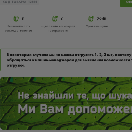
КОД ТОВАРА:
12814
ОП
E
C
72dB
Экономичность
Сцепление на мокрой
Уровень шума
расхода топлива
поверхности
В некоторых случаях мы не можем отгрузить 1, 2, 3 шт, поэтому
обращаться к нашим менеджерам для выяснения возможности 
отгрузки.