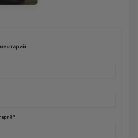
мментарий
тарий*