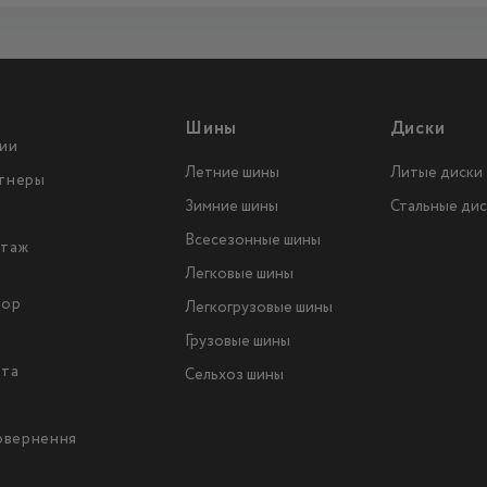
Шины
Диски
ии
Летние шины
Литые диски
тнеры
Зимние шины
Стальные дис
Всесезонные шины
таж
Легковые шины
тор
Легкогрузовые шины
ы
Грузовые шины
йта
Сельхоз шины
повернення