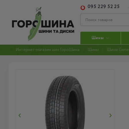
095 229 52 25
Шины
Интернет-магазин шин ГороШина
Шины
Шины Gener