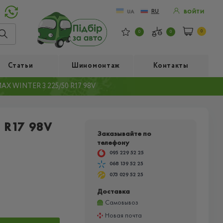
RU
UA
ВОЙТИ
0
0
0
Статьи
Шиномонтаж
Контакты
X WINTER 3 225/50 R17 98V
 R17 98V
Заказывайте по
телефону
095 229 52 25
068 139 52 25
073 029 52 25
Доставка
Самовывоз
Новая почта