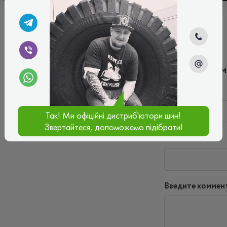
Написать ко
Имя*
Так! Ми офіційні дистриб'ютори шин!
Звертайтеся, допоможемо підібрати!
Ваш e-mail*
Введите коммен