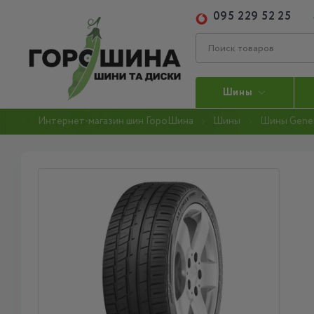
095 229 52 25
Шины
Интернет-магазин шин ГороШина
Шины
Шины Gener