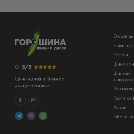
О компан
Наши пар
Статьи
Шиномон
5/5
Шинный
Шины и диски в Киеве по
калькуля
доступным ценам
Контакт
Карта са
Акции
Обмін і 