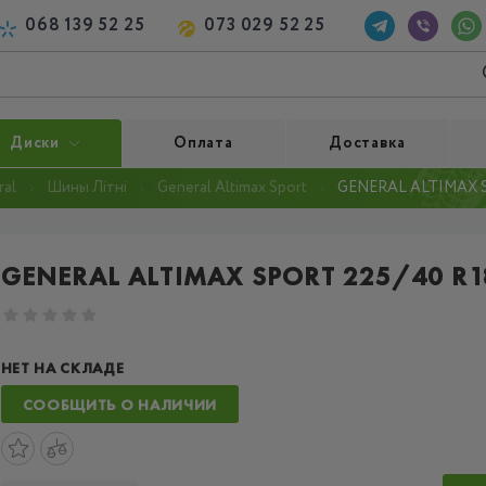
068 139 52 25
073 029 52 25
Диски
Оплата
Доставка
al
Шины Літні
General Altimax Sport
GENERAL ALTIMAX S
GENERAL ALTIMAX SPORT 225/40 R1
НЕТ НА СКЛАДЕ
СООБЩИТЬ О НАЛИЧИИ