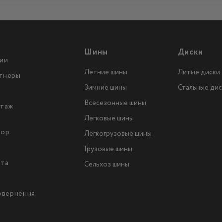
Шины
Диски
ии
Летние шины
Литые диски
тнеры
Зимние шины
Стальные дис
Всесезонные шины
таж
Легковые шины
тор
Легкогрузовые шины
ы
Грузовые шины
йта
Сельхоз шины
повернення