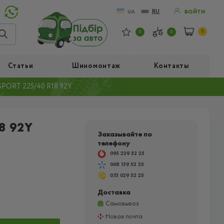
RU
UA
ВОЙТИ
0
0
0
Статьи
Шиномонтаж
Контакты
PORT 225/40 R18 92Y
8 92Y
Заказывайте по
телефону
095 229 52 25
068 139 52 25
073 029 52 25
Доставка
Самовывоз
Новая почта