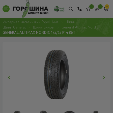
0
0
0
Интернет-магазин шин ГороШина
Шины
Шины General
Шины Зимові
General Altimax Nordic
GENERAL ALTIMAX NORDIC 175/65 R14 86T