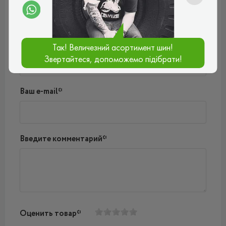
Пока нет комментариев
Написать комментарий
Имя*
Так! Величезний асортимент шин!
Звертайтеся, допоможемо підібрати!
Ваш e-mail*
Введите комментарий*
Оценить товар*