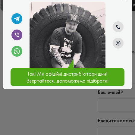
ЗИМОВІ
ЛІТНІ
Написать ко
Имя*
Так! Ми офіційні дистриб'ютори шин!
Звертайтеся, допоможемо підібрати!
Ваш e-mail*
Введите коммен