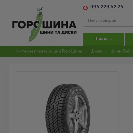
095 229 52 25
Шины
Интернет-магазин шин ГороШина
Шины
Шины Debi