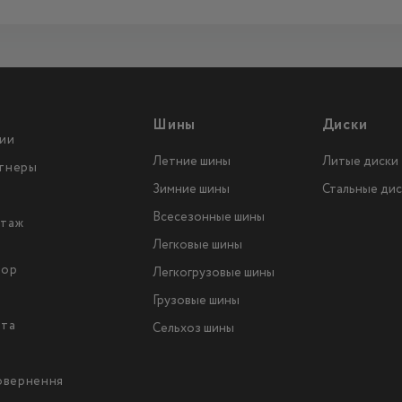
Шины
Диски
ии
Летние шины
Литые диски
тнеры
Зимние шины
Стальные дис
Всесезонные шины
таж
Легковые шины
тор
Легкогрузовые шины
ы
Грузовые шины
йта
Сельхоз шины
повернення