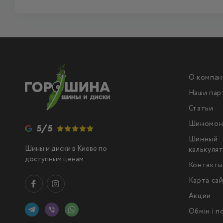
О компан
Наши пар
Статьи
Шиномон
5/5
Шинный
Шины и диски в Киеве по
калькуля
доступным ценам
Контакт
Карта са
Акции
Обмін і 