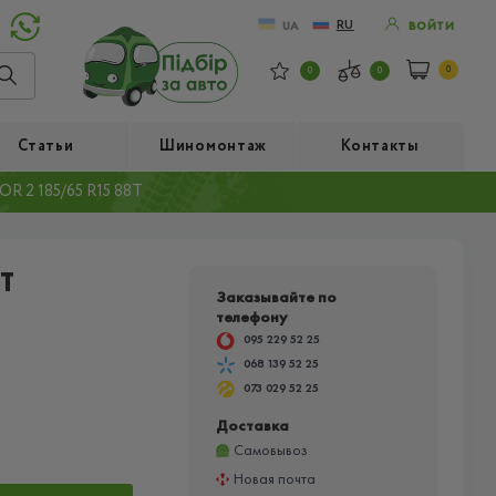
RU
UA
ВОЙТИ
0
0
0
Статьи
Шиномонтаж
Контакты
R 2 185/65 R15 88T
T
Заказывайте по
телефону
095 229 52 25
068 139 52 25
073 029 52 25
Доставка
Самовывоз
Новая почта