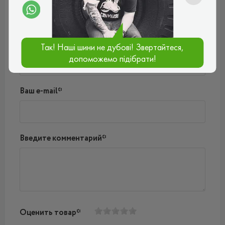
Пока нет комментариев
Написать комментарий
Имя*
Так! Наші шини не дубові! Звертайтеся,
допоможемо підібрати!
Ваш e-mail*
Введите комментарий*
Оценить товар*