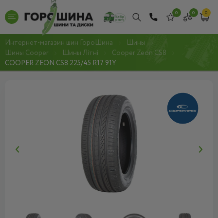
0
0
0
Интернет-магазин шин ГороШина
Шины
Шины Cooper
Шины Літні
Cooper Zeon CS8
COOPER ZEON CS8 225/45 R17 91Y