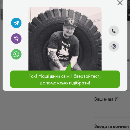
ЗИМОВІ
ЛІТНІ
Написать ко
Имя*
Так! Наші шини свіжі! Звертайтеся,
допоможемо підібрати!
Ваш e-mail*
Введите коммен