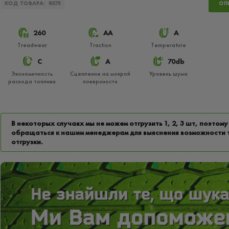
КОД ТОВАРА:
8575
ОП
260
АА
A
Treadwear
Traction
Temperature
C
A
70db
Экономичность
Сцепление на мокрой
Уровень шума
расхода топлива
поверхности
В некоторых случаях мы не можем отгрузить 1, 2, 3 шт, поэтому
обращаться к нашим менеджерам для выяснения возможности 
отгрузки.