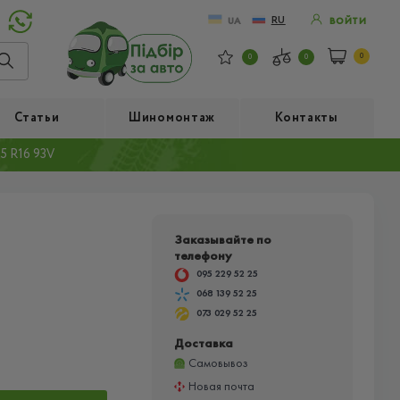
RU
UA
ВОЙТИ
0
0
0
Статьи
Шиномонтаж
Контакты
5 R16 93V
Заказывайте по
телефону
095 229 52 25
068 139 52 25
073 029 52 25
Доставка
Самовывоз
Новая почта