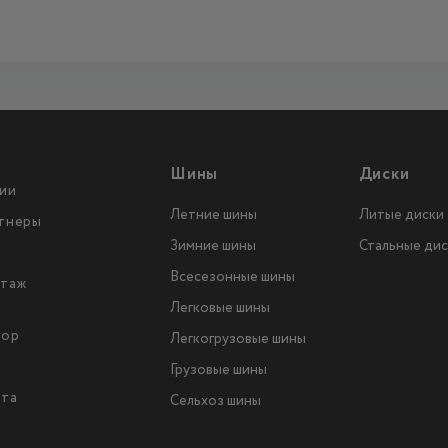
Шины
Диски
ии
Летние шины
Литые диски
тнеры
Зимние шины
Стальные дис
Всесезонные шины
таж
Легковые шины
тор
Легкогрузовые шины
ы
Грузовые шины
йта
Сельхоз шины