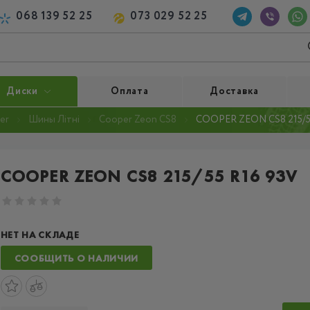
068 139 52 25
073 029 52 25
Диски
Оплата
Доставка
er
Шины Літні
Cooper Zeon CS8
COOPER ZEON CS8 215/5
COOPER ZEON CS8 215/55 R16 93V
НЕТ НА СКЛАДЕ
СООБЩИТЬ О НАЛИЧИИ