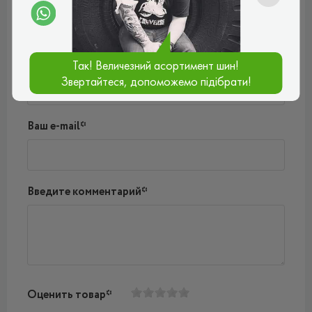
Пока нет комментариев
Написать комментарий
Имя*
Так! Величезний асортимент шин!
Звертайтеся, допоможемо підібрати!
Ваш e-mail*
Введите комментарий*
Оценить товар*