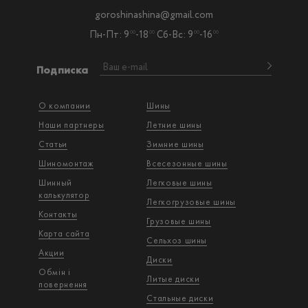
goroshinashina@gmail.com
Пн-Пт: 9
-18
Сб-Вс: 9
-16
00
00
00
00
Подписка
О компании
Шины
Наши партнеры
Летние шины
Статьи
Зимние шины
Шиномонтаж
Всесезонные шины
Шинный
Легковые шины
калькулятор
Легкогрузовые шины
Контакты
Грузовые шины
Карта сайта
Сельхоз шины
Акции
Диски
Обмін і
Литые диски
повернення
Стальные диски