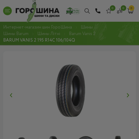
0
0
0
Интернет-магазин шин ГороШина
Шины
Шины Barum
Шины Літні
Barum Vanis 2
BARUM VANIS 2 195 R14C 106/104Q