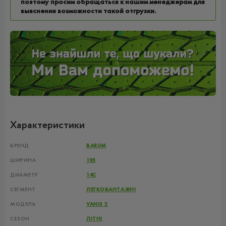
поэтому просим обращаться к нашим менеджерам для
выяснения возможности такой отгрузки.
Характеристики
БРЕНД
BARUM
ШИРИНА
195
ДИАМЕТР
14C
СЕГМЕНТ
ЛЕГКОВАНТАЖНІ
МОДЕЛЬ
VANIS 2
СЕЗОН
ЛІТНІ