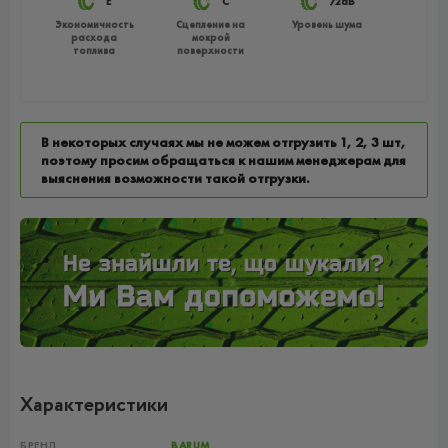
E
C
72dB
Экономичность
Сцепление на
Уровень шума
расхода
мокрой
топлива
поверхности
В некоторых случаях мы не можем отгрузить 1, 2, 3 шт,
поэтому просим обращаться к нашим менеджерам для
выяснения возможности такой отгрузки.
Характеристики
БРЕНД
BARUM