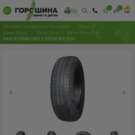
0
0
0
Интернет-магазин шин ГороШина
Шины
Шины Barum
Шины Літні
Barum Bravuris 6
BARUM BRAVURIS 6 205/60 R16 92H