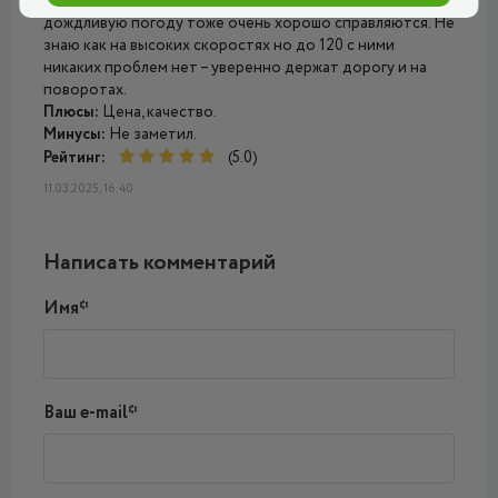
Opel Astra. Дорогу держат хорошо и не шумно. В
дождливую погоду тоже очень хорошо справляются. Не
знаю как на высоких скоростях но до 120 с ними
никаких проблем нет – уверенно держат дорогу и на
поворотах.
Плюсы:
Цена, качество.
Минусы:
Не заметил.
Рейтинг:
(5.0)
11.03.2025, 16:40
Написать комментарий
Имя*
Ваш e-mail*