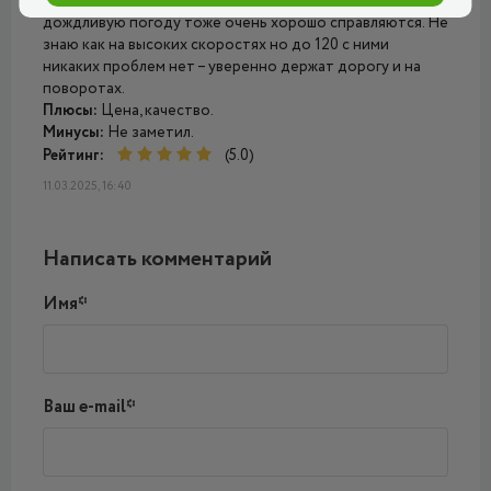
Opel Astra. Дорогу держат хорошо и не шумно. В
дождливую погоду тоже очень хорошо справляются. Не
знаю как на высоких скоростях но до 120 с ними
никаких проблем нет – уверенно держат дорогу и на
поворотах.
Плюсы:
Цена, качество.
Минусы:
Не заметил.
Рейтинг:
(5.0)
11.03.2025, 16:40
Написать комментарий
Имя*
Ваш e-mail*