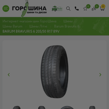
0
0
0
Интернет-магазин шин ГороШина
Шины
Шины Barum
Шины Літні
Barum Bravuris 6
BARUM BRAVURIS 6 205/50 R17 89V