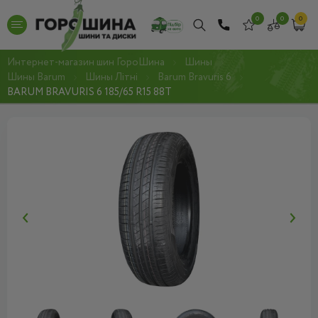
0
0
0
Интернет-магазин шин ГороШина
Шины
Шины Barum
Шины Літні
Barum Bravuris 6
BARUM BRAVURIS 6 185/65 R15 88T