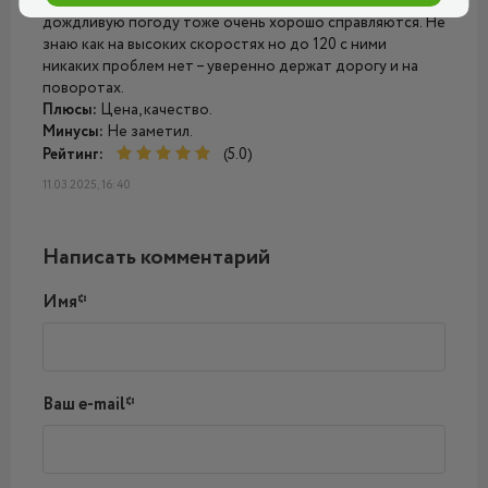
Opel Astra. Дорогу держат хорошо и не шумно. В
дождливую погоду тоже очень хорошо справляются. Не
знаю как на высоких скоростях но до 120 с ними
никаких проблем нет – уверенно держат дорогу и на
поворотах.
Плюсы:
Цена, качество.
Минусы:
Не заметил.
Рейтинг:
(5.0)
11.03.2025, 16:40
Написать комментарий
Имя*
Ваш e-mail*