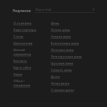
Подписка
О компании
Шины
Наши партнеры
Летние шины
Статьи
Зимние шины
Шиномонтаж
Всесезонные шины
Шинный
Легковые шины
калькулятор
Легкогрузовые шины
Контакты
Грузовые шины
Карта сайта
Сельхоз шины
Акции
Диски
Обмін і
Литые диски
повернення
Стальные диски