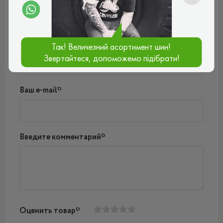
Пока нет комментариев
Написать комментарий
Имя*
Так! Величезний асортимент шин!
Звертайтеся, допоможемо підібрати!
Ваш e-mail*
Введите комментарий*
Оценить товар*