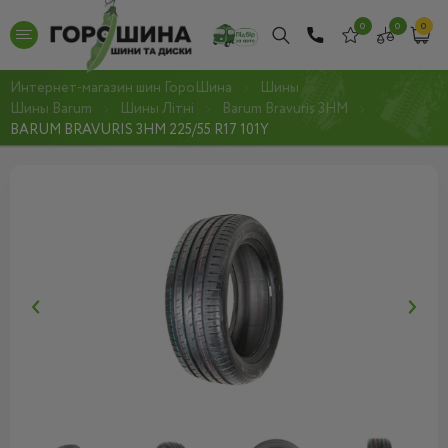
0
0
0
Интернет-магазин шин ГороШина
Шины
Шины Barum
Шины Літні
Barum Bravuris 3HM
BARUM BRAVURIS 3HM 225/55 R17 101Y