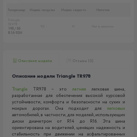
Типоразмер
Индекс нагрузки
Индекс скорости
Наличие
Triangle
TR978
92
H
Нет в наличии
195/65
R16 92H
Описание модели
Отзывы (0)
Описание модели Triangle TR978
Triangle
TR978 – это
летняя
легковая шина,
разработанная для обеспечения высокой курсовой
устойчивости, комфорта и безопасности на сухих и
мокрых дорогах. Она подходит для
легковых
автомобилей, в частности, для моделей, использующих
диски диаметром от R14 до R16. Эта шина
ориентирована на водителей, ценящих надежность и
стабильность при движении на асфальтированных