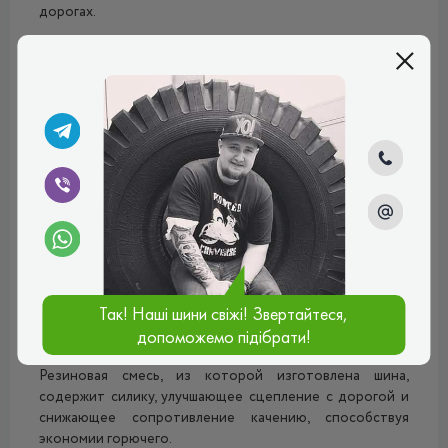
дорогах.
Протектор шины имеет симметричный рисунок с
центральным жестким ребром, что обеспечивает
высокую курсовую стойкость и точность управления на
высоких скоростях. Глубокие канавки, расположенные
параллельно центральным ребрам, эффективно уводят
воду из пятна контакта, снижая риск аквапланирования
и повышая безопасность на мокрых дорогах. Кроме
того, шина оснащена специальными
шумопоглощающими элементами, уменьшающими
уровень шума во время движения, обеспечивая
комфортную поездку.
Конструкция шины включает в себя многослойную
Так! Наші шини свіжі! Звертайтеся,
внутреннюю структуру, которая повышает ее
жесткость и устойчивость к деформациям, что
допоможемо підібрати!
особенно важно при езде по неровным дорогам.
Резиновая смесь, из которой изготовлена ​​шина,
содержит силику, улучшающее сцепление с дорогой и
снижающее сопротивление качению, способствуя
экономии горючего.