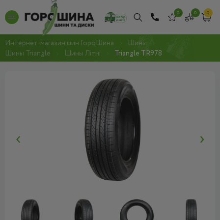
0
0
0
Интернет-магазин шин ГороШина
Шины
Шины Triangle
Шины Літні
Triangle TR978