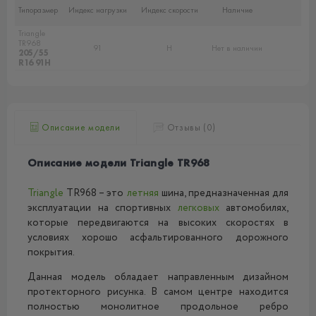
Типоразмер
Индекс нагрузки
Индекс скорости
Наличие
Triangle
TR968
91
H
Нет в наличии
205/55
R16 91H
Описание модели
Отзывы (0)
Описание модели Triangle TR968
Triangle
TR968 – это
летняя
шина, предназначенная для
эксплуатации на спортивных
легковых
автомобилях,
которые передвигаются на высоких скоростях в
условиях хорошо асфальтированного дорожного
покрытия.
Данная модель обладает направленным дизайном
протекторного рисунка. В самом центре находится
полностью монолитное продольное ребро