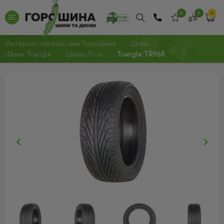
0
0
0
Интернет-магазин шин ГороШина
Шины
Шины Triangle
Шины Літні
Triangle TR968