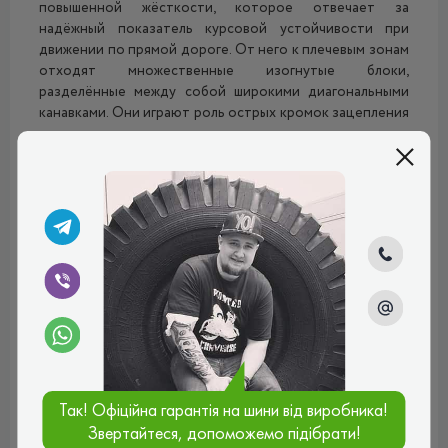
повышенной жёсткости, которое отвечает за
надёжный показатель курсовой устойчивости при
движении по прямой дороге. От него к плечевым зонам
отходят множественные изогнутые блоки,
разделённые между собой широкими диагональными
канавками. Они играют роль острых кромок зацепления
и гарантируют отличные тягово-сцепные и тормозные
свойства, как на сухом, так и на мокром асфальте, вне
зависимости от скоростного режима. В плечевых зонах
расположены закруглённые блоки повышенной
жёсткости. Они, во-первых, гарантируют отличный
показатель сцепления с дорогой при маневрировании и
прохождении сложных поворотов, а, во-вторых,
обеспечивают отличный показатель управляемости
при движении. Именно благодаря этим блокам шина
максимально быстрое реагирует на малейшие
изменения в положении руля, благодаря чему не
рискует уйти в неконтролируемый занос. Оба этих
параметра являются крайне важными при движении на
высоких скоростях.
Так! Офіційна гарантія на шини від виробника!
Звертайтеся, допоможемо підібрати!
Аквадренаж покрышки
Триангл
ТР968 осуществляется