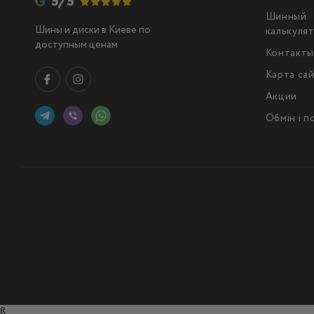
5/5
Шинный
Шины и диски в Киеве по
калькуля
доступным ценам
Контакт
Карта са
Акции
Обмін і 
ß