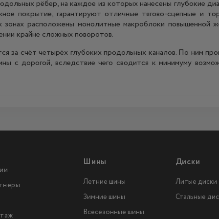
родольных рёбер, на каждое из которых нанесены глубокие ди
жное покрытие, гарантируют отличные тягово-сцепные и тор
х зонах расположены монолитные макроблоки повышенной ж
ении крайне сложных поворотов.
я за счёт четырёх глубоких продольных каналов. По ним пр
ины с дорогой, вследствие чего сводится к минимуму возмо
Шины
Диски
ии
Летние шины
Литые диски
тнеры
Зимние шины
Стальные дис
Всесезонные шины
таж