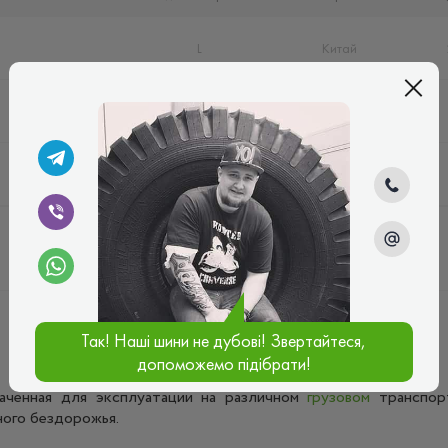
L
Китай
J
Китай
J
Китай
Так! Наші шини не дубові! Звертайтеся,
допоможемо підібрати!
аченная для эксплуатации на различном
грузовом
транспор
ного бездорожья.