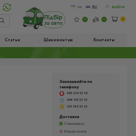
RU
UA
ВОЙТИ
0
0
0
Статьи
Шиномонтаж
Контакты
Заказывайте по
телефону
095 229 52 25
068 139 52 25
073 029 52 25
Доставка
Самовывоз
Новая почта