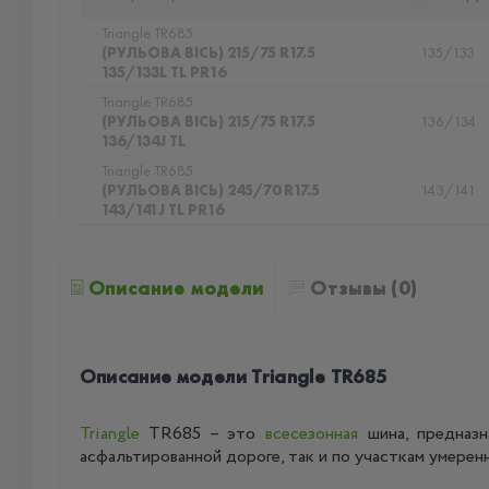
Triangle TR685
(РУЛЬОВА ВІСЬ) 215/75 R17.5
135/133
135/133L TL PR16
Triangle TR685
(РУЛЬОВА ВІСЬ) 215/75 R17.5
136/134
136/134J TL
Triangle TR685
(РУЛЬОВА ВІСЬ) 245/70 R17.5
143/141
143/141J TL PR16
Описание модели
Отзывы (0)
Описание модели Triangle TR685
Triangle
TR685 – это
всесезонная
шина, предназн
асфальтированной дороге, так и по участкам умерен