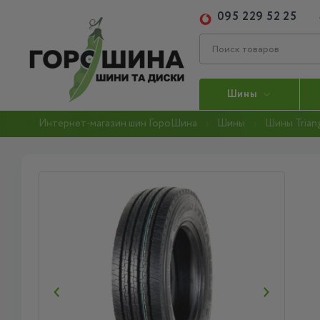
095 229 52 25
Шины
Интернет-магазин шин ГороШина
Шины
Шины Trian