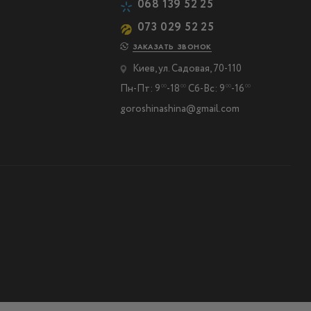
068 139 52 25
073 029 52 25
ЗАКАЗАТЬ ЗВОНОК
Киев, ул. Садовая, 70-110
Пн-Пт: 9
-18
Сб-Вс: 9
-16
00
00
00
00
goroshinashina@gmail.com