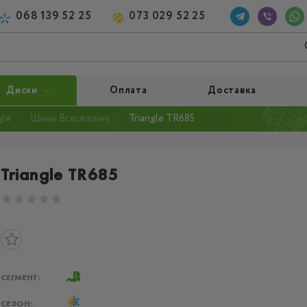
068 139 52 25
073 029 52 25
Диски
Оплата
Доставка
gle
Шины Всесезонні
Triangle TR685
Triangle TR685
СЕГМЕНТ:
СЕЗОН: