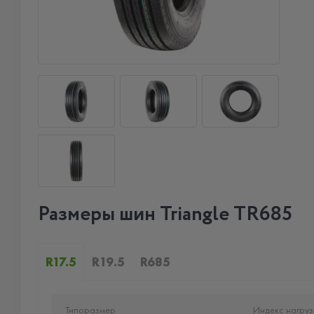
Размеры шин Triangle TR685
R17.5
R19.5
R685
Типоразмер
Индекс нагруз