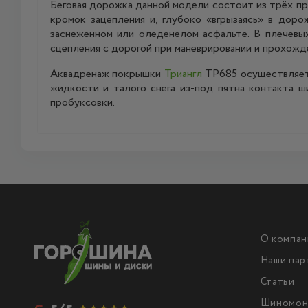
Беговая дорожка данной модели состоит из трёх п
кромок зацепления и, глубоко «вгрызаясь» в доро
заснеженном или оледенелом асфальте. В плечевы
сцепления с дорогой при маневрировании и прохожд
Аквадренаж покрышки
Триангл
ТР685 осуществляетс
жидкости и талого снега из-под пятна контакта ш
пробуксовки.
О компан
Наши пар
Статьи
Шиномон