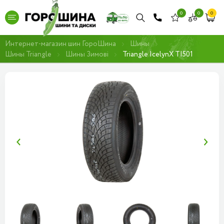
0
0
0
Интернет-магазин шин ГороШина
Шины
Шины Triangle
Шины Зимові
Triangle IcelynX TI501