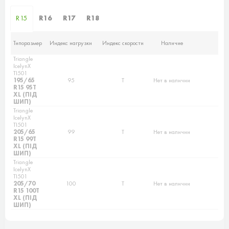
R15
R16
R17
R18
Типоразмер
Индекс нагрузки
Индекс скорости
Наличие
Triangle
IcelynX
TI501
195/65
95
T
Нет в наличии
R15 95T
XL (ПІД
ШИП)
Triangle
IcelynX
TI501
205/65
99
T
Нет в наличии
R15 99T
XL (ПІД
ШИП)
Triangle
IcelynX
TI501
205/70
100
T
Нет в наличии
R15 100T
XL (ПІД
ШИП)