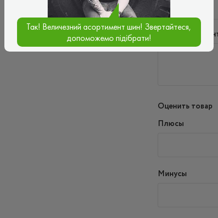
Так! Величезний асортимент шин! Звертайтеся,
Введите коммен
допоможемо підібрати!
Оценить товар
Плюсы
Минусы