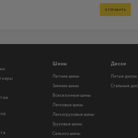
Шины
Диски
ии
Летние шины
Литые диски
тнеры
Зимние шины
Стальные дис
Всесезонные шины
таж
Легковые шины
тор
Легкогрузовые шины
ы
Грузовые шины
йта
Сельхоз шины