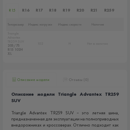
R15
R16
R17
R18
R19
R20
R21
R259
Типоразмер
Индекс нагрузки
Индекс скорости
Наличие
Triangle
Advantex
TR259 SUV
102
H
Нет в наличии
205/75
R15 102H
XL
Описание модели
Отзывы (0)
Описание модели Triangle Advantex TR259
SUV
Triangle Advantex TR259 SUV – это летняя шина,
предназначенная для эксплуатации на полноприводных
внедорожниках и кроссоверах. Отлично подходит как