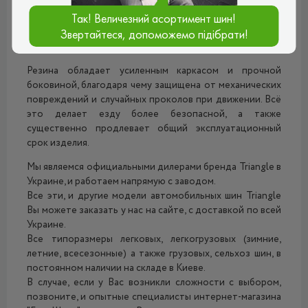
отток излишков жидкости и грязи из-под пятна
Так! Величезний асортимент шин!
контакта шины с дорогой, вследствие чего сводится к
минимуму возможность возникновения эффектов
Звертайтеся, допоможемо підібрати!
аквапланирования и пробуксовки.
Резина обладает усиленным каркасом и прочной
боковиной, благодаря чему защищена от механических
повреждений и случайных проколов при движении. Всё
это делает езду более безопасной, а также
существенно продлевает общий эксплуатационный
срок изделия.
Мы являемся официальными дилерами бренда Triangle в
Украине, и работаем напрямую с заводом.
Все эти, и другие модели автомобильных шин Triangle
Вы можете заказать у нас на сайте, с доставкой по всей
Украине.
Все типоразмеры легковых, легкогрузовых (зимние,
летние, всесезонные) а также грузовых, сельхоз шин, в
постоянном наличии на складе в Киеве.
В случае, если у Вас возникли сложности с выбором,
позвоните, и опытные специалисты интернет-магазина