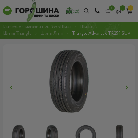
0
0
0
Интернет-магазин шин ГороШина
Шины
Шины Triangle
Шины Літні
Triangle Advantex TR259 SUV