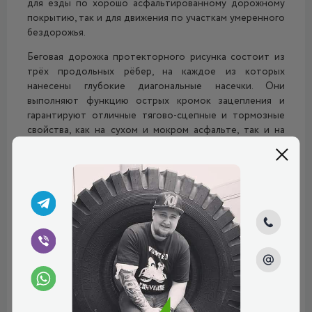
для езды по хорошо асфальтированному дорожному
покрытию, так и для движения по участкам умеренного
бездорожья.
Беговая дорожка протекторного рисунка состоит из
трёх продольных рёбер, на каждое из которых
нанесены глубокие диагональные насечки. Они
выполняют функцию острых кромок зацепления и
гарантируют отличные тягово-сцепные и тормозные
свойства, как на сухом и мокром асфальте, так и на
участках умеренного бездорожья. Также стоит
отметить, что такая конструкция протектора
гарантирует отличный показатель курсовой
устойчивости при движении по прямой дороге. В
плечевых зонах находятся закруглённые прямоугольные
блоки повышенной жёсткости, которые гарантируют
шине отличный показатель сцепления с дорогой при
маневрировании и прохождении сложных поворотов.
Аквадренаж покрышки Триангл Адвантекс ТР259 СУВ
осуществляется за счёт четырёх глубоких продольных
каналов. По ним происходит максимально быстрый