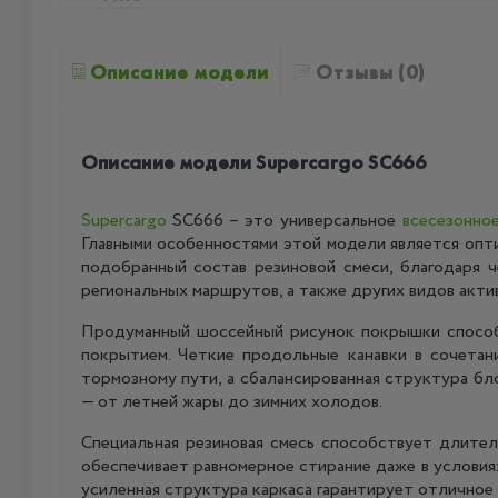
Описание модели
Отзывы (0)
Описание модели Supercargo SC666
Supercargo
SC666 – это универсальное
всесезонно
Главными особенностями этой модели является опт
подобранный состав резиновой смеси, благодаря 
региональных маршрутов, а также других видов акти
Продуманный шоссейный рисунок покрышки способ
покрытием. Четкие продольные канавки в сочета
тормозному пути, а сбалансированная структура бл
— от летней жары до зимних холодов.
Специальная резиновая смесь способствует длите
обеспечивает равномерное стирание даже в условия
усиленная структура каркаса гарантирует отличное