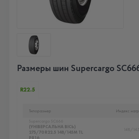
Размеры шин Supercargo SC66
R22.5
Типоразмер
Индекс нагр
Supercargo SC666
(УНІВЕРСАЛЬНА ВІСЬ)
148/14
275/70 R22.5 148/145M TL
PR16