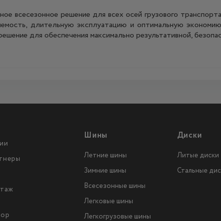
ое всесезонное решение для всех осей грузового транспорта
яемость, длительную эксплуатацию и оптимальную экономию 
решение для обеспечения максимально результативной, безопа
Шины
Диски
ии
Летние шины
Литые диски
тнеры
Зимние шины
Стальные дис
Всесезонные шины
таж
Легковые шины
тор
Легкогрузовые шины