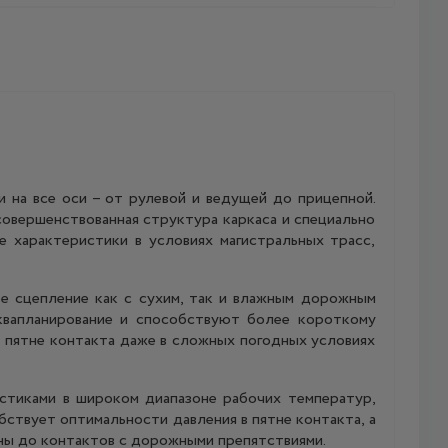
 на все оси – от рулевой и ведущей до прицепной.
овершенствованная структура каркаса и специально
 характеристики в условиях магистральных трасс,
 сцепление как с сухим, так и влажным дорожным
квапланирование и способствуют более короткому
в пятне контакта даже в сложных погодных условиях
стиками в широком диапазоне рабочих температур,
ствует оптимальности давления в пятне контакта, а
ны до контактов с дорожными препятствиями.