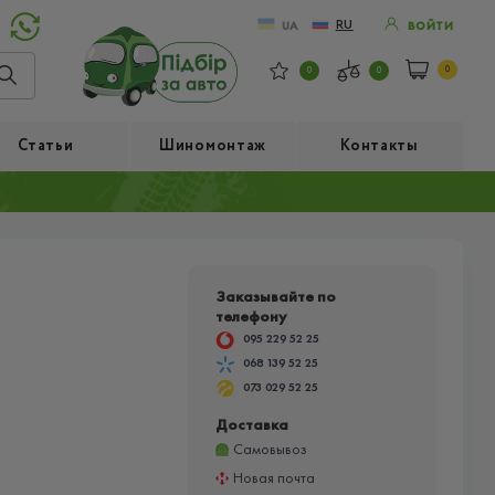
RU
UA
ВОЙТИ
0
0
0
Статьи
Шиномонтаж
Контакты
Заказывайте по
телефону
095 229 52 25
068 139 52 25
073 029 52 25
Доставка
Самовывоз
Новая почта