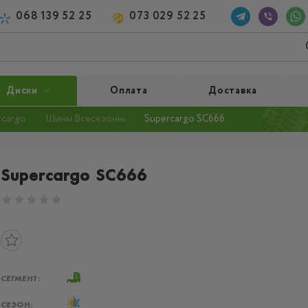
068 139 52 25
073 029 52 25
Диски
Оплата
Доставка
cargo
Шины Всесезонні
Supercargo SC666
Supercargo SC666
СЕГМЕНТ:
СЕЗОН: